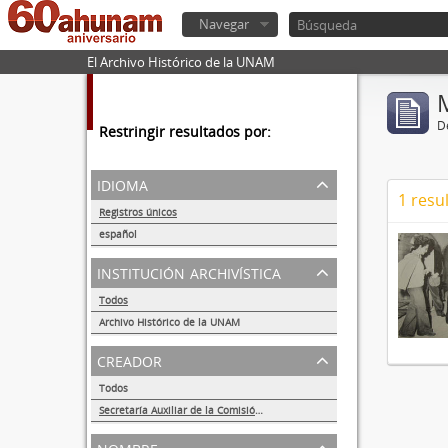
Navegar
El Archivo Histórico de la UNAM
De
Restringir resultados por:
idioma
1 resu
Registros únicos
1
español
1
institución archivística
Todos
Archivo Histórico de la UNAM
1
creador
Todos
Secretaría Auxiliar de la Comisión Organizadora de la Exposición 1929-1979. Autonomía Universitaria UNAM.
1
nombre