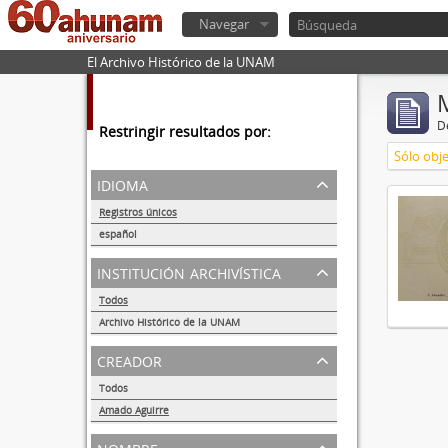
Navegar
El Archivo Histórico de la UNAM
De
Restringir resultados por:
Sólo obje
idioma
Registros únicos
1
español
1
institución archivística
Todos
Archivo Histórico de la UNAM
1
creador
Todos
Amado Aguirre
1
nombre