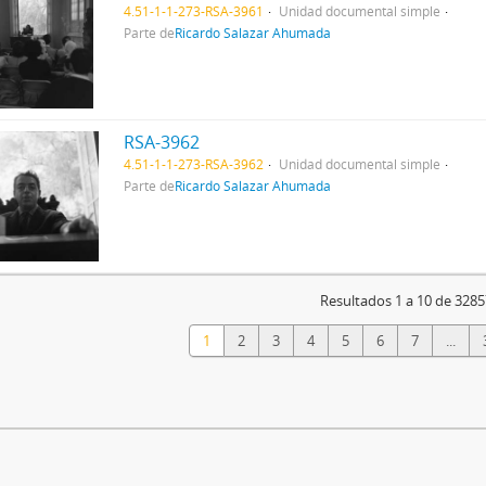
4.51-1-1-273-RSA-3961
Unidad documental simple
Parte de
Ricardo Salazar Ahumada
RSA-3962
4.51-1-1-273-RSA-3962
Unidad documental simple
Parte de
Ricardo Salazar Ahumada
Resultados 1 a 10 de 3285
1
2
3
4
5
6
7
...