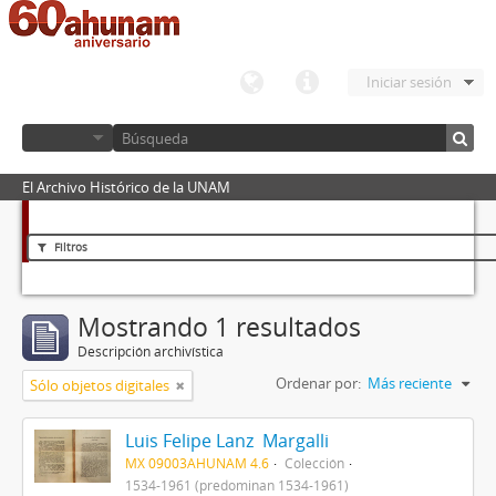
Iniciar sesión
El Archivo Histórico de la UNAM
Filtros
Mostrando 1 resultados
Descripción archivística
Ordenar por:
Más reciente
Sólo objetos digitales
Luis Felipe Lanz Margalli
MX 09003AHUNAM 4.6
Colección
1534-1961 (predominan 1534-1961)