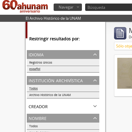
Navegar
El Archivo Histórico de la UNAM
De
Restringir resultados por:
Sólo obje
idioma
Registros únicos
1
español
1
institución archivística
Todos
Archivo Histórico de la UNAM
1
creador
nombre
Todos