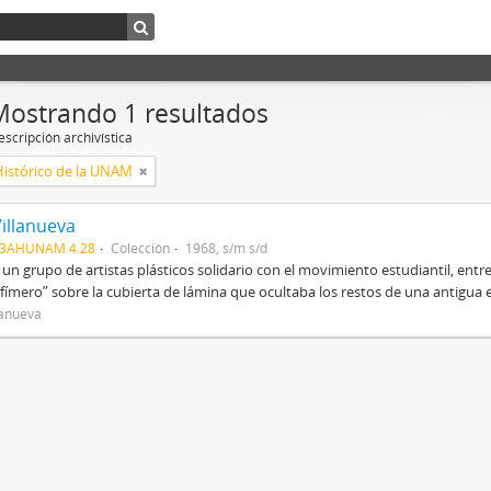
Mostrando 1 resultados
scripción archivística
Histórico de la UNAM
Villanueva
03AHUNAM 4.28
Colección
1968, s/m s/d
 un grupo de artistas plásticos solidario con el movimiento estudiantil, entre
fímero” sobre la cubierta de lámina que ocultaba los restos de una antigua es
lanueva