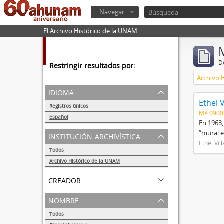
Navegar
El Archivo Histórico de la UNAM
De
Restringir resultados por:
Archivo 
idioma
Ethel 
Registros únicos
MX 090
1
español
En 1968,
1
“mural e
institución archivística
Ethel Vil
Todos
Archivo Histórico de la UNAM
1
creador
nombre
Todos