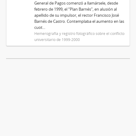
General de Pagos comenzó a llamársele, desde
febrero de 1999, el “Plan Barnés", en alusión al
apellido de su impulsor, el rector Francisco José
Barnés de Castro. Contemplaba el aumento en las
cuot...
Hemerografía y registro fotográfico sobre el conflicto
universitario de 1999-2000