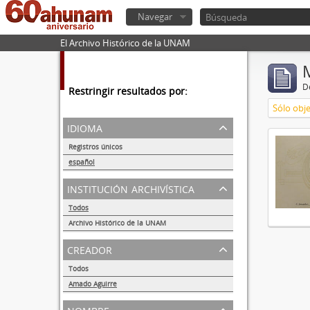
Navegar
El Archivo Histórico de la UNAM
De
Restringir resultados por:
Sólo obje
idioma
Registros únicos
1
español
1
institución archivística
Todos
Archivo Histórico de la UNAM
1
creador
Todos
Amado Aguirre
1
nombre