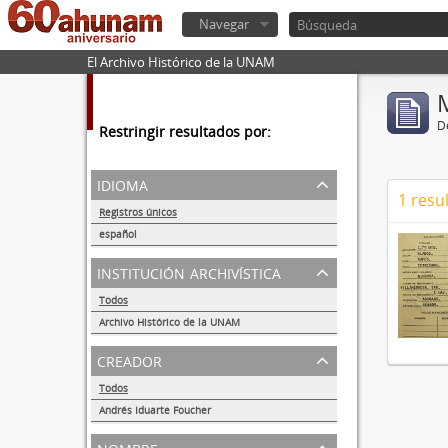
Navegar
El Archivo Histórico de la UNAM
De
Restringir resultados por:
idioma
1 resu
Registros únicos
1
español
1
institución archivística
Todos
Archivo Histórico de la UNAM
1
creador
Todos
Andrés Iduarte Foucher
1
nombre