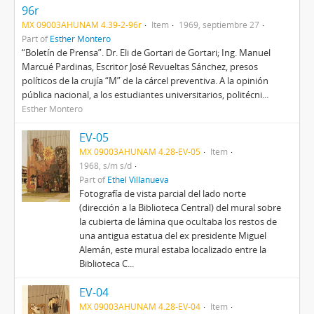
96r
MX 09003AHUNAM 4.39-2-96r
Item
1969, septiembre 27
Part of
Esther Montero
“Boletín de Prensa”. Dr. Eli de Gortari de Gortari; Ing. Manuel
Marcué Pardinas, Escritor José Revueltas Sánchez, presos
políticos de la crujía “M” de la cárcel preventiva. A la opinión
pública nacional, a los estudiantes universitarios, politécni...
Esther Montero
EV-05
MX 09003AHUNAM 4.28-EV-05
Item
1968, s/m s/d
Part of
Ethel Villanueva
Fotografía de vista parcial del lado norte
(dirección a la Biblioteca Central) del mural sobre
la cubierta de lámina que ocultaba los restos de
una antigua estatua del ex presidente Miguel
Alemán, este mural estaba localizado entre la
Biblioteca C...
EV-04
MX 09003AHUNAM 4.28-EV-04
Item