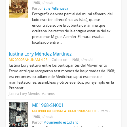
1968, s/m s/d
Part of
Ethel Villanueva
Fotografía de vista parcial del mural efímero, del
lado este (en dirección a las Islas), que se
encontraba sobre la cubierta de lámina que
ocultaba los restos de la antigua estatua del ex
presidente Miguel Alemán. El mural estaba
localizado entre ...
Justina Lory Méndez Martínez
MX 09003AHUNAM 4.23
Collection
1968, s/m s/d
Justina Lory estuvo entre los participantes del Movimiento
Estudiantil que recogieron testimonios de las jornadas de 1968;
era entonces estudiante de Medicina; captó escenas de
manifestaciones, asambleas y otros eventos, por ejemplo en la
Preparat...
Justina Lory Méndez Martínez
ME1968-SN001
MX 09003AHUNAM 4.30-ME1968-SN001
Item
1968, s/m s/d
Part of
Movimiento estudiantil