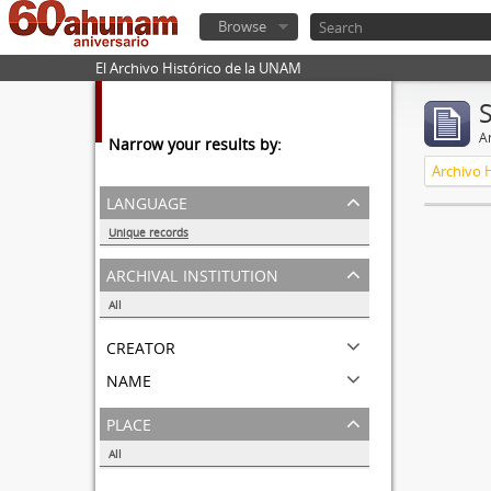
Browse
El Archivo Histórico de la UNAM
Ar
Narrow your results by:
Archivo 
language
Unique records
0
archival institution
All
creator
name
place
All