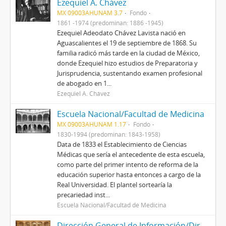
Ezequiel A. Chávez
MX 09003AHUNAM 3.7
Fondo
1861 -1974 (predominan: 1886 -1945)
Ezequiel Adeodato Chávez Lavista nació en
Aguascalientes el 19 de septiembre de 1868. Su
familia radicó más tarde en la ciudad de México,
donde Ezequiel hizo estudios de Preparatoria y
Jurisprudencia, sustentando examen profesional
de abogado en 1...
Ezequiel A. Chávez
Escuela Nacional/Facultad de Medicina
MX 09003AHUNAM 1.17
Fondo
1830-1994 (predominan: 1843-1958)
Data de 1833 el Establecimiento de Ciencias
Médicas que sería el antecedente de esta escuela,
como parte del primer intento de reforma de la
educación superior hasta entonces a cargo de la
Real Universidad. El plantel sortearía la
precariedad inst...
Escuela Nacional/Facultad de Medicina
Dirección General de Información/Dirección General de Comunicación Social