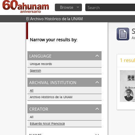
Browse
El Archivo Histórico de la UNAM
Ar
Narrow your results by:
language
1 resul
Unique records
1
Spanish
1
archival institution
All
Archivo Histórico de la UNAM
1
creator
All
Eduardo Nicol Franciscá
1
name