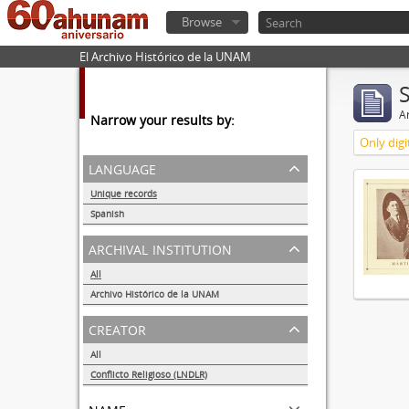
Browse
El Archivo Histórico de la UNAM
Ar
Narrow your results by:
Only digi
language
Unique records
1
Spanish
1
archival institution
All
Archivo Histórico de la UNAM
1
creator
All
Conflicto Religioso (LNDLR)
1
name