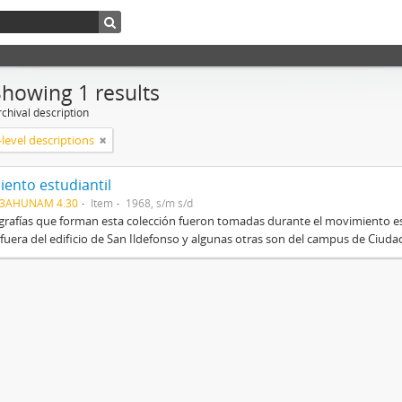
Showing 1 results
chival description
level descriptions
ento estudiantil
03AHUNAM 4.30
Item
1968, s/m s/d
grafías que forman esta colección fueron tomadas durante el movimiento es
fuera del edificio de San Ildefonso y algunas otras son del campus de Ciudad 