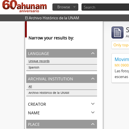
Browse
El Archivo Histórico de la UNAM
Ar
Narrow your results by:
Only top-
language
Movimi
Unique records
MX 090
1
Spanish
Las foto
1
escenas 
archival institution
All
Archivo Histórico de la UNAM
1
creator
name
place