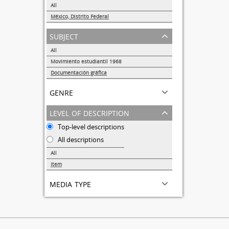
All
México, Distrito Federal
1
subject
All
Movimiento estudiantil 1968
1
Documentación gráfica
1
genre
level of description
Top-level descriptions
All descriptions
All
Item
1
media type