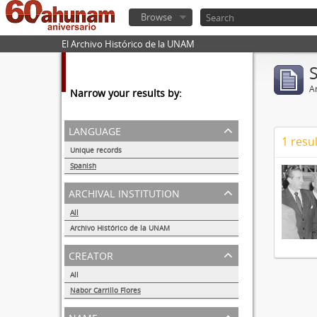
Browse
El Archivo Histórico de la UNAM
Ar
Narrow your results by:
language
1 resul
Unique records
1
Spanish
1
archival institution
All
Archivo Histórico de la UNAM
1
creator
All
Nabor Carrillo Flores
1
name