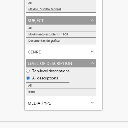
All
México, Distrito Federal
1
subject
All
Movimiento estudiantil 1968
1
Documentación gráfica
1
genre
level of description
Top-level descriptions
All descriptions
All
Item
1
media type