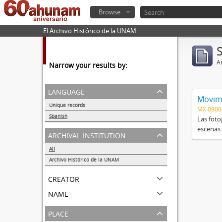
Browse
El Archivo Histórico de la UNAM
Ar
Narrow your results by:
language
Movimi
Unique records
MX 090
1
Spanish
Las foto
1
escenas 
archival institution
All
Archivo Histórico de la UNAM
1
creator
name
place