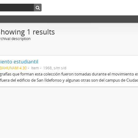
Showing 1 results
chival description
ento estudiantil
03AHUNAM 4.30
Item
1968, s/m s/d
grafías que forman esta colección fueron tomadas durante el movimiento es
fuera del edificio de San Ildefonso y algunas otras son del campus de Ciudad 