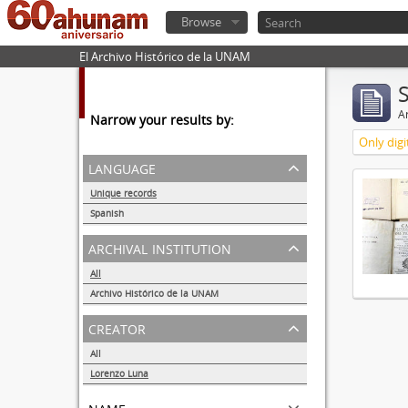
Browse
El Archivo Histórico de la UNAM
Ar
Narrow your results by:
Only digi
language
Unique records
1
Spanish
1
archival institution
All
Archivo Histórico de la UNAM
1
creator
All
Lorenzo Luna
1
name