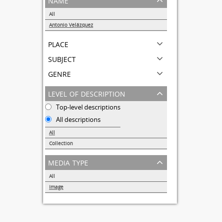
All
Antonio Velázquez
1
place
subject
genre
level of description
Top-level descriptions
All descriptions
All
Collection
1
media type
All
Image
1