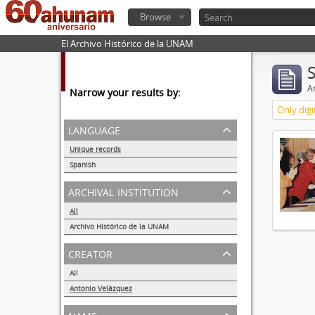
Browse
El Archivo Histórico de la UNAM
Ar
Narrow your results by:
Only digi
language
Unique records
1
Spanish
1
archival institution
All
Archivo Histórico de la UNAM
1
creator
All
Antonio Velázquez
1
name