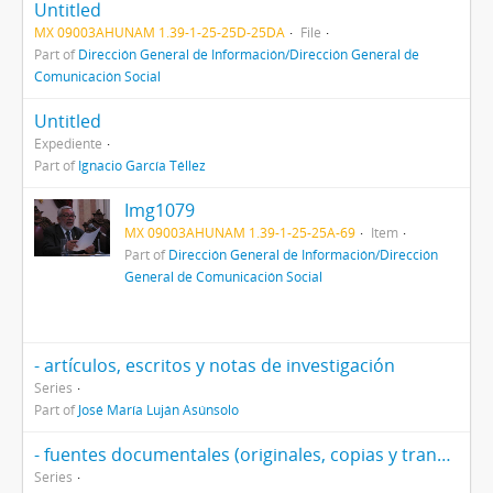
Untitled
MX 09003AHUNAM 1.39-1-25-25D-25DA
File
Part of
Dirección General de Información/Dirección General de
Comunicación Social
Untitled
Expediente
Part of
Ignacio García Téllez
Img1079
MX 09003AHUNAM 1.39-1-25-25A-69
Item
Part of
Dirección General de Información/Dirección
General de Comunicación Social
- artículos, escritos y notas de investigación
Series
Part of
José María Luján Asúnsolo
- fuentes documentales (originales, copias y transcripciones
Series