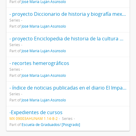
Part of
José María Luján Asúnsolo
- proyecto Diccionario de historia y biografía mexicanas
Series
Part of
José María Luján Asúnsolo
- proyecto Enciclopedia de historia de la cultura mexicana
Series
Part of
José María Luján Asúnsolo
- recortes hemerográficos
Series
Part of
José María Luján Asúnsolo
- índice de noticias publicadas en el diario El Imparcial
Series
Part of
José María Luján Asúnsolo
-Expedientes de cursos
MX 09003AHUNAM 1.14-8-2
Series
Part of
Escuela de Graduados/ [Posgrado]