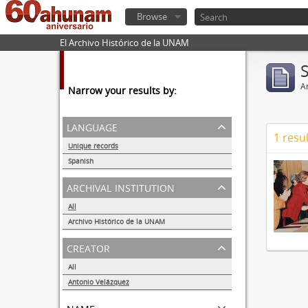
Browse
El Archivo Histórico de la UNAM
Ar
Narrow your results by:
language
1 resul
Unique records
1
Spanish
1
archival institution
All
Archivo Histórico de la UNAM
1
creator
All
Antonio Velázquez
1
name