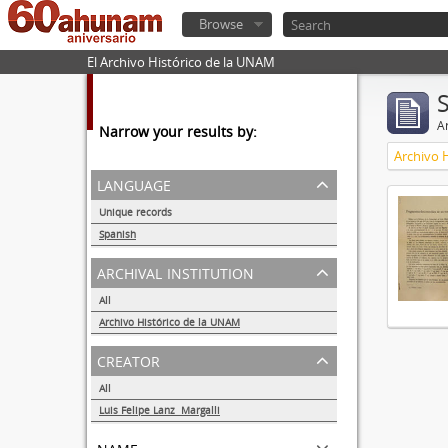
Browse
El Archivo Histórico de la UNAM
Ar
Narrow your results by:
Archivo 
language
Unique records
1
Spanish
1
archival institution
All
Archivo Histórico de la UNAM
1
creator
All
Luis Felipe Lanz Margalli
1
name