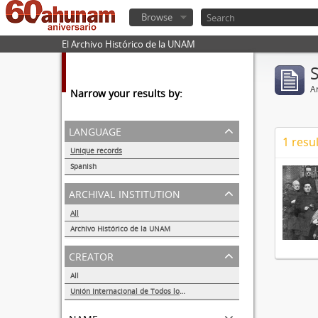
Browse
El Archivo Histórico de la UNAM
Ar
Narrow your results by:
language
1 resul
Unique records
1
Spanish
1
archival institution
All
Archivo Histórico de la UNAM
1
creator
All
Unión Internacional de Todos los Amigos (VITA-México)
1
name