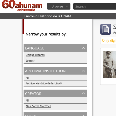
Browse
El Archivo Histórico de la UNAM
Ar
Narrow your results by:
Only digi
language
Unique records
1
Spanish
1
archival institution
All
Archivo Histórico de la UNAM
1
creator
All
Blas Corral Martínez
1
name