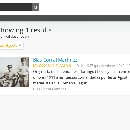
Showing 1 results
chival description
tal objects
Blas Corral Martínez
MX 09003AHUNAM 3.6
1912 -1947 (predominan: 1943 -1
Originario de Tepehuanes, Durango (1883), y hasta entonc
unió en 1911 a las fuerzas comandadas por Jesús Agustín
maderista en la Comarca Lagun...
Blas Corral Martínez