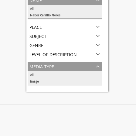
All
Nabor Carrillo Flores
1
place
subject
genre
level of description
media type
All
Image
1