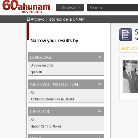
Browse
El Archivo Histórico de la UNAM
Ar
Narrow your results by:
Archivo 
language
Unique records
1
Spanish
1
archival institution
All
Archivo Histórico de la UNAM
1
creator
All
Nabor Carrillo Flores
1
name