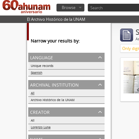
Browse
El Archivo Histórico de la UNAM
Ar
Narrow your results by:
Only digi
language
Unique records
1
Spanish
1
archival institution
All
Archivo Histórico de la UNAM
1
creator
All
Lorenzo Luna
1
name