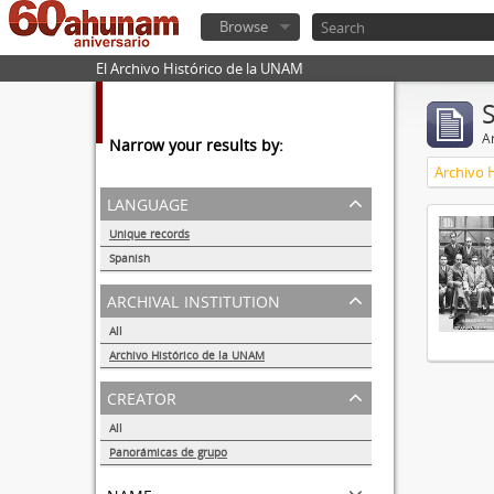
Browse
El Archivo Histórico de la UNAM
Ar
Narrow your results by:
Archivo 
language
Unique records
1
Spanish
1
archival institution
All
Archivo Histórico de la UNAM
1
creator
All
Panorámicas de grupo
1
name