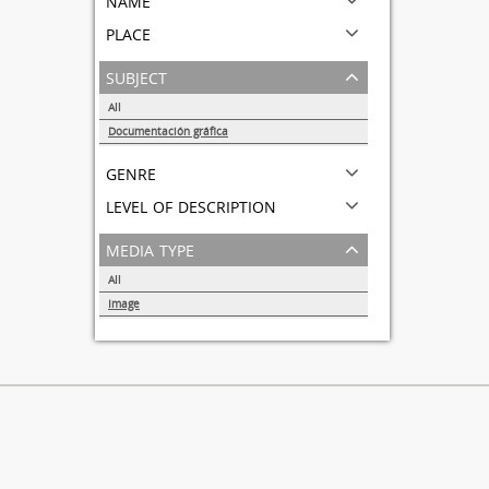
place
subject
All
Documentación gráfica
1
genre
level of description
media type
All
Image
1