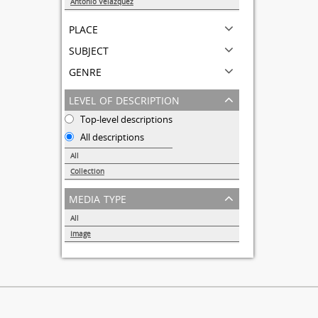
Antonio Velázquez
1
place
subject
genre
level of description
Top-level descriptions
All descriptions
All
Collection
1
media type
All
Image
1