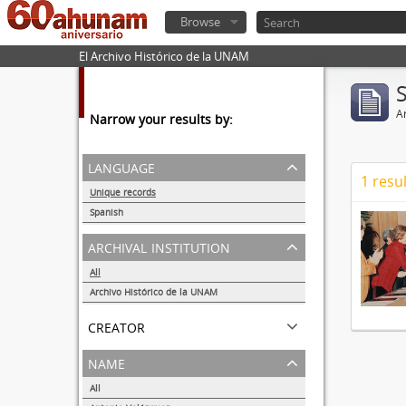
Browse
El Archivo Histórico de la UNAM
Ar
Narrow your results by:
language
1 resul
Unique records
1
Spanish
1
archival institution
All
Archivo Histórico de la UNAM
1
creator
name
All