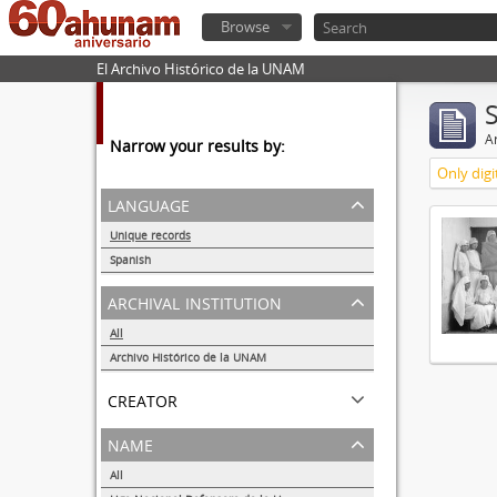
Browse
El Archivo Histórico de la UNAM
Ar
Narrow your results by:
Only digi
language
Unique records
1
Spanish
1
archival institution
All
Archivo Histórico de la UNAM
1
creator
name
All