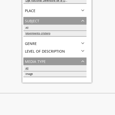
Liga Nacional Defensora de la Libertad Religiosa
1
place
subject
All
Movimiento cristero
1
genre
level of description
media type
All
Image
1