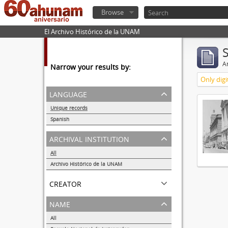
Browse
El Archivo Histórico de la UNAM
Ar
Narrow your results by:
Only digi
language
Unique records
1
Spanish
1
archival institution
All
Archivo Histórico de la UNAM
1
creator
name
All