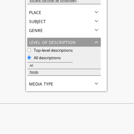
Escuela Nacional de Jurisprudencia
1
place
subject
genre
level of description
Top-level descriptions
All descriptions
All
Fondo
1
media type