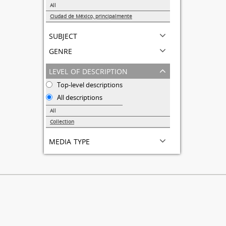
All
Ciudad de México, principalmente
1
subject
genre
level of description
Top-level descriptions
All descriptions
All
Collection
1
media type