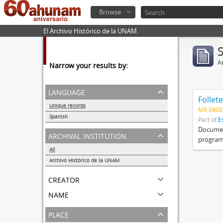
Browse
El Archivo Histórico de la UNAM
Ar
Narrow your results by:
language
Follete
Unique records
MX 0900
1
Spanish
Part of
E
1
Document
archival institution
programa
All
Archivo Histórico de la UNAM
1
creator
name
place