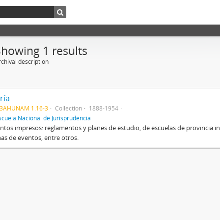
Showing 1 results
chival description
ría
3AHUNAM 1.16-3
Collection
1888-1954
scuela Nacional de Jurisprudencia
os impresos: reglamentos y planes de estudio, de escuelas de provincia inclu
s de eventos, entre otros.