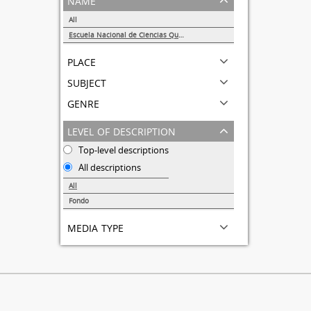
All
Escuela Nacional de Ciencias Químicas
1
place
subject
genre
level of description
Top-level descriptions
All descriptions
All
Fondo
1
media type