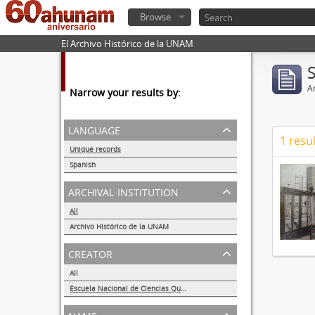
Browse
El Archivo Histórico de la UNAM
Ar
Narrow your results by:
language
1 resul
Unique records
1
Spanish
1
archival institution
All
Archivo Histórico de la UNAM
1
creator
All
Escuela Nacional de Ciencias Químicas
1
name