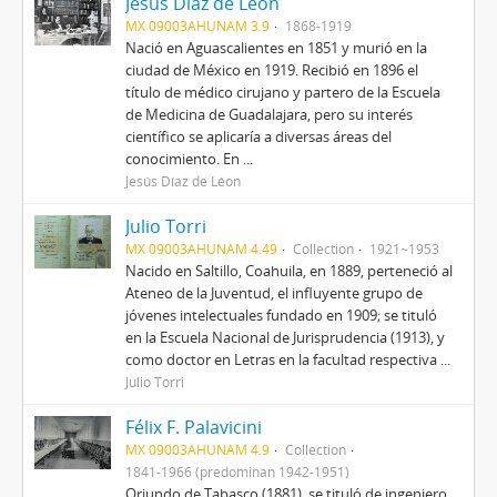
Jesús Díaz de Léon
MX 09003AHUNAM 3.9
1868-1919
Nació en Aguascalientes en 1851 y murió en la
ciudad de México en 1919. Recibió en 1896 el
título de médico cirujano y partero de la Escuela
de Medicina de Guadalajara, pero su interés
científico se aplicaría a diversas áreas del
conocimiento. En ...
Jesús Díaz de Léon
Julio Torri
MX 09003AHUNAM 4.49
Collection
1921~1953
Nacido en Saltillo, Coahuila, en 1889, perteneció al
Ateneo de la Juventud, el influyente grupo de
jóvenes intelectuales fundado en 1909; se tituló
en la Escuela Nacional de Jurisprudencia (1913), y
como doctor en Letras en la facultad respectiva ...
Julio Torri
Félix F. Palavicini
MX 09003AHUNAM 4.9
Collection
1841-1966 (predominan 1942-1951)
Oriundo de Tabasco (1881), se tituló de ingeniero