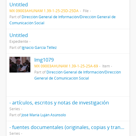
Untitled
MX 09003AHUNAM 1.39-1-25-25D-25DA
File
Part of
Dirección General de Información/Dirección General de
Comunicación Social
Untitled
Expediente
Part of
Ignacio García Téllez
Img1079
MX 09003AHUNAM 1.39-1-25-25A-69
Item
Part of
Dirección General de Información/Dirección
General de Comunicación Social
- artículos, escritos y notas de investigación
Series
Part of
José María Luján Asúnsolo
- fuentes documentales (originales, copias y transcripciones
Series