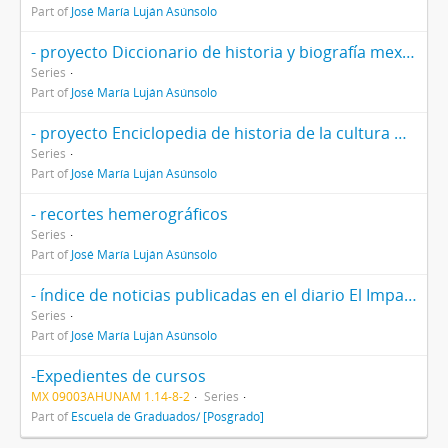
Part of
José María Luján Asúnsolo
- proyecto Diccionario de historia y biografía mexicanas
Series
Part of
José María Luján Asúnsolo
- proyecto Enciclopedia de historia de la cultura mexicana
Series
Part of
José María Luján Asúnsolo
- recortes hemerográficos
Series
Part of
José María Luján Asúnsolo
- índice de noticias publicadas en el diario El Imparcial
Series
Part of
José María Luján Asúnsolo
-Expedientes de cursos
MX 09003AHUNAM 1.14-8-2
Series
Part of
Escuela de Graduados/ [Posgrado]