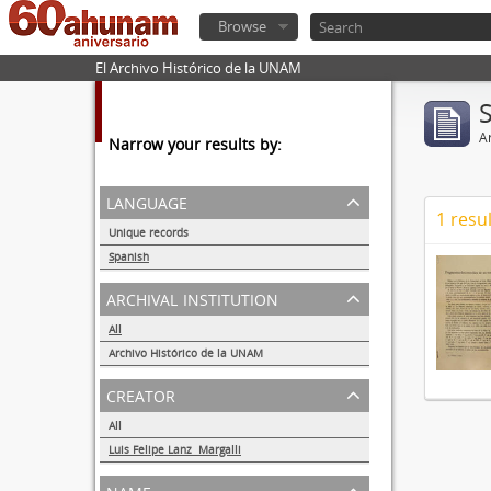
Browse
El Archivo Histórico de la UNAM
Ar
Narrow your results by:
language
1 resul
Unique records
1
Spanish
1
archival institution
All
Archivo Histórico de la UNAM
1
creator
All
Luis Felipe Lanz Margalli
1
name