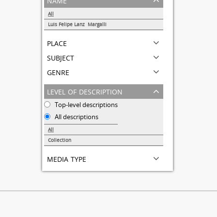
All
Luis Felipe Lanz Margalli
1
place
subject
genre
level of description
Top-level descriptions
All descriptions
All
Collection
1
media type