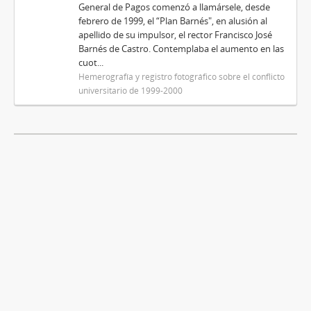
General de Pagos comenzó a llamársele, desde
febrero de 1999, el “Plan Barnés", en alusión al
apellido de su impulsor, el rector Francisco José
Barnés de Castro. Contemplaba el aumento en las
cuot...
Hemerografía y registro fotográfico sobre el conflicto
universitario de 1999-2000