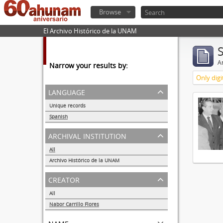
Browse
El Archivo Histórico de la UNAM
Ar
Narrow your results by:
Only digi
language
Unique records
1
Spanish
1
archival institution
All
Archivo Histórico de la UNAM
1
creator
All
Nabor Carrillo Flores
1
name