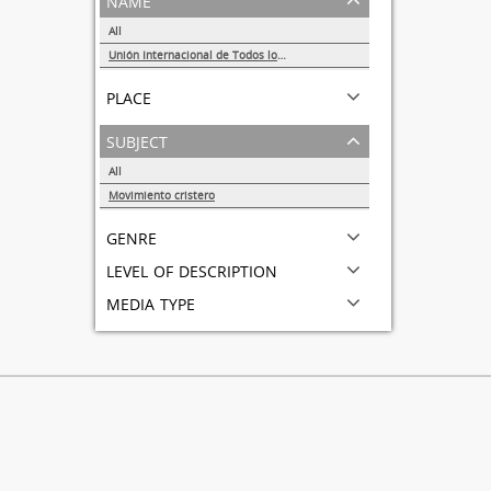
All
Unión Internacional de Todos los Amigos (VITA-México)
1
place
subject
All
Movimiento cristero
1
genre
level of description
media type