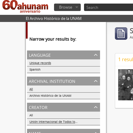
Browse
El Archivo Histórico de la UNAM
Ar
Narrow your results by:
language
1 resul
Unique records
1
Spanish
1
archival institution
All
Archivo Histórico de la UNAM
1
creator
All
Unión Internacional de Todos los Amigos (VITA-México)
1
name