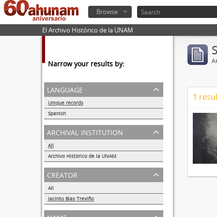
Browse
El Archivo Histórico de la UNAM
Ar
Narrow your results by:
language
1 resul
Unique records
1
Spanish
1
archival institution
All
Archivo Histórico de la UNAM
1
creator
All
Jacinto Blas Treviño
1
name