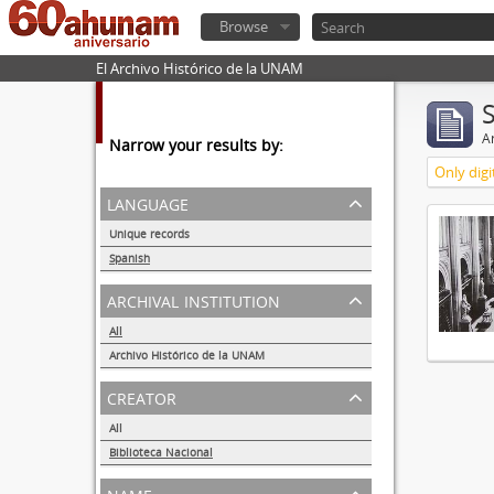
Browse
El Archivo Histórico de la UNAM
Ar
Narrow your results by:
Only digi
language
Unique records
1
Spanish
1
archival institution
All
Archivo Histórico de la UNAM
1
creator
All
Biblioteca Nacional
1
name