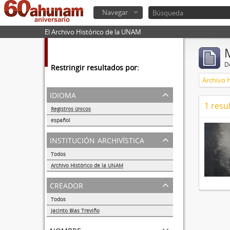
Navegar
El Archivo Histórico de la UNAM
De
Restringir resultados por:
Archivo 
idioma
1 resu
Registros únicos
1
español
1
institución archivística
Todos
Archivo Histórico de la UNAM
1
creador
Todos
Jacinto Blas Treviño
1
nombre