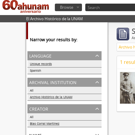
Browse
El Archivo Histórico de la UNAM
Ar
Narrow your results by:
Archivo 
language
1 resul
Unique records
1
Spanish
1
archival institution
All
Archivo Histórico de la UNAM
1
creator
All
Blas Corral Martínez
1
name