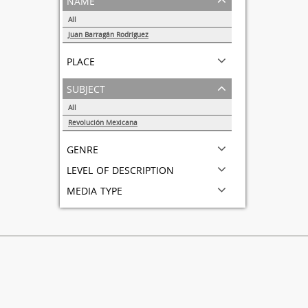
All
Juan Barragán Rodríguez
1
place
subject
All
Revolución Mexicana
1
genre
level of description
media type