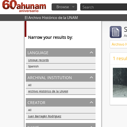
Browse
El Archivo Histórico de la UNAM
Ar
Narrow your results by:
Archivo 
language
1 resul
Unique records
1
Spanish
1
archival institution
All
Archivo Histórico de la UNAM
1
creator
All
Juan Barragán Rodríguez
1
name