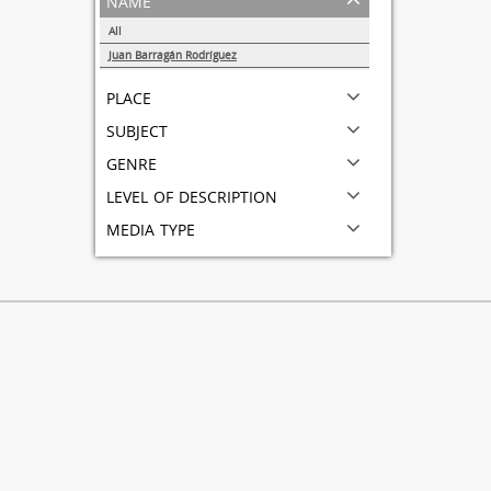
All
Juan Barragán Rodríguez
1
place
subject
genre
level of description
media type