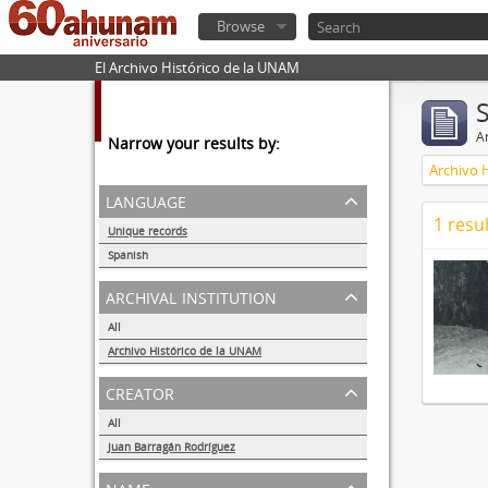
Browse
El Archivo Histórico de la UNAM
Ar
Narrow your results by:
Archivo 
language
1 resul
Unique records
1
Spanish
1
archival institution
All
Archivo Histórico de la UNAM
1
creator
All
Juan Barragán Rodríguez
1
name