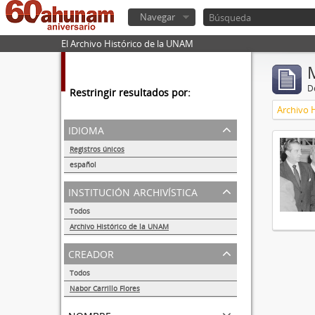
Navegar
El Archivo Histórico de la UNAM
De
Restringir resultados por:
Archivo 
idioma
Registros únicos
1
español
1
institución archivística
Todos
Archivo Histórico de la UNAM
1
creador
Todos
Nabor Carrillo Flores
1
nombre