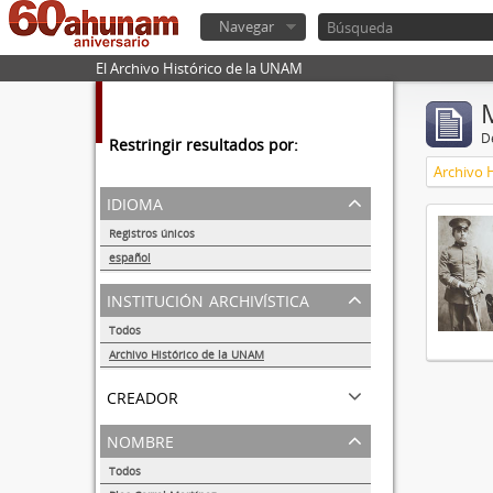
Navegar
El Archivo Histórico de la UNAM
De
Restringir resultados por:
Archivo 
idioma
Registros únicos
1
español
1
institución archivística
Todos
Archivo Histórico de la UNAM
1
creador
nombre
Todos