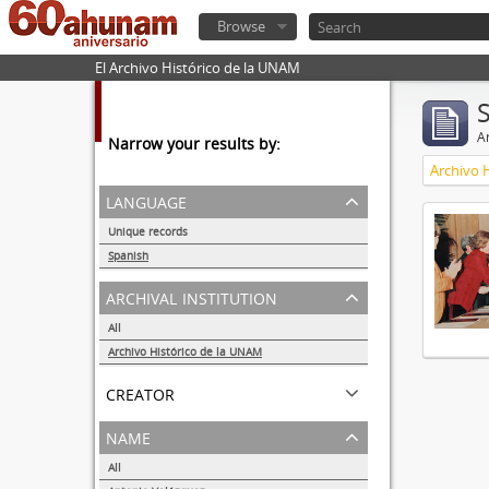
Browse
El Archivo Histórico de la UNAM
Ar
Narrow your results by:
Archivo 
language
Unique records
1
Spanish
1
archival institution
All
Archivo Histórico de la UNAM
1
creator
name
All