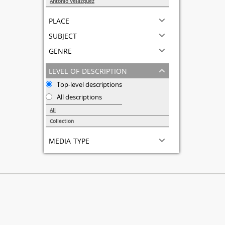
Antonio Velázquez
1
place
subject
genre
level of description
Top-level descriptions
All descriptions
All
Collection
1
media type