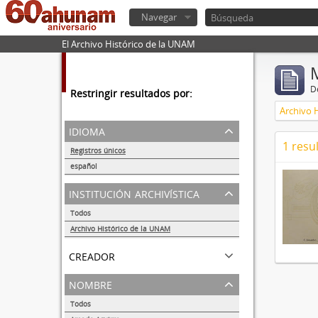
Navegar
El Archivo Histórico de la UNAM
De
Restringir resultados por:
Archivo 
idioma
1 resu
Registros únicos
1
español
1
institución archivística
Todos
Archivo Histórico de la UNAM
1
creador
nombre
Todos