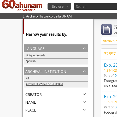
Browse
El Archivo Histórico de la UNAM
Ar
Narrow your results by:
Archivo 
language
32857 
Unique records
56284
Spanish
Exp. 2
56252
archival institution
1.39-1-2
Part of
D
All
Fotograf
Archivo Histórico de la UNAM
en el te
56284
creator
Exp. 2
name
1.39-1-2
Part of
D
place
Fotograf