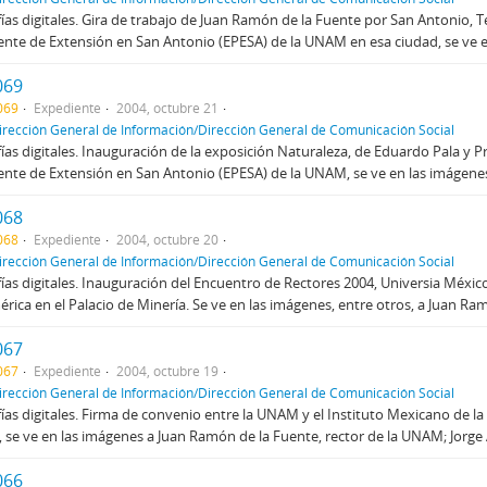
ías digitales. Gira de trabajo de Juan Ramón de la Fuente por San Antonio, Te
te de Extensión en San Antonio (EPESA) de la UNAM en esa ciudad, se ve en
069
069
Expediente
2004, octubre 21
irección General de Información/Dirección General de Comunicación Social
ías digitales. Inauguración de la exposición Naturaleza, de Eduardo Pala y P
te de Extensión en San Antonio (EPESA) de la UNAM, se ve en las imágenes 
068
068
Expediente
2004, octubre 20
irección General de Información/Dirección General de Comunicación Social
ías digitales. Inauguración del Encuentro de Rectores 2004, Universia Méxic
rica en el Palacio de Minería. Se ve en las imágenes, entre otros, a Juan Ramó
067
067
Expediente
2004, octubre 19
irección General de Información/Dirección General de Comunicación Social
ías digitales. Firma de convenio entre la UNAM y el Instituto Mexicano de la 
, se ve en las imágenes a Juan Ramón de la Fuente, rector de la UNAM; Jorge 
066