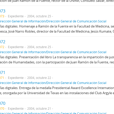
ación de Juan Ramón de la Fuente, rector de la UNAM; Consuelo Sáizar, direct
073
073
Expediente
2004, octubre 25
irección General de Información/Dirección General de Comunicación Social
ías digitales. Homenaje a Ramón de la Fuente en la Facultad de Medicina, s
iesca, José Narro Robles, director de la Facultad de Medicina; Jesús Kumate, O
072
072
Expediente
2004, octubre 25
irección General de Información/Dirección General de Comunicación Social
ías digitales. Presentación del libro La transparencia en la impartición de jus
ción de Humanidades, con la participación de Juan Ramón de la Fuente, recto
071
071
Expediente
2004, octubre 22
irección General de Información/Dirección General de Comunicación Social
ías digitales. Entrega de la medalla Presidential Award Excellence Internati
e, otorgada por la Universidad de Texas en las instalaciones del Club Argyle 
070
070
Expediente
2004, octubre 21
irección General de Información/Dirección General de Comunicación Social