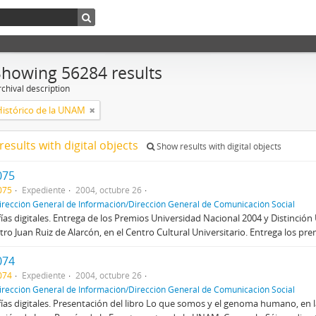
Showing 56284 results
chival description
Histórico de la UNAM
results with digital objects
Show results with digital objects
075
075
Expediente
2004, octubre 26
irección General de Información/Dirección General de Comunicación Social
ías digitales. Entrega de los Premios Universidad Nacional 2004 y Distinció
atro Juan Ruiz de Alarcón, en el Centro Cultural Universitario. Entrega los pr
074
074
Expediente
2004, octubre 26
irección General de Información/Dirección General de Comunicación Social
ías digitales. Presentación del libro Lo que somos y el genoma humano, en l