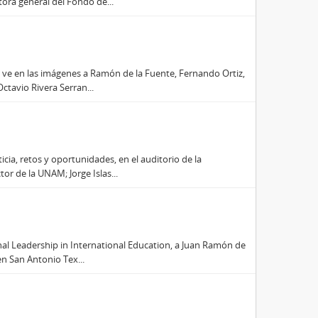
ora general del Fondo de...
e ve en las imágenes a Ramón de la Fuente, Fernando Ortiz,
ctavio Rivera Serran...
ticia, retos y oportunidades, en el auditorio de la
r de la UNAM; Jorge Islas...
onal Leadership in International Education, a Juan Ramón de
en San Antonio Tex...