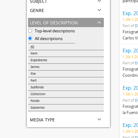
subject
particip
genre
Exp. 2
1.39-1-2
level of description
Part of
D
Top-level descriptions
Fotograf
Carlos V
All descriptions
All
Exp. 2
Item
1.39-1-2
38138
Expediente
Part of
D
14353
Series
Fotograf
1374
File
Coordina
875
Part
217
Exp. 2
Subfonds
173
1.39-1-2
Collection
68
Part of
D
Fondo
Fotograf
47
Subseries
la Fuent
41
media type
Exp. 2
1.39-1-2
Part of
D