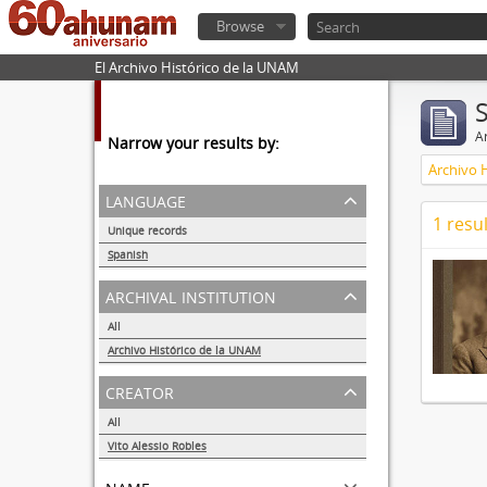
Browse
El Archivo Histórico de la UNAM
Ar
Narrow your results by:
Archivo 
language
1 resul
Unique records
1
Spanish
1
archival institution
All
Archivo Histórico de la UNAM
1
creator
All
Vito Alessio Robles
1
name